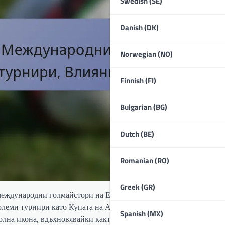
Swedish (SE)
Danish (DK)
Norwegian (NO)
Finnish (FI)
Bulgarian (BG)
Dutch (BE)
Romanian (RO)
Greek (GR)
международни голмайстори на Египет, демонстрирайки своя заб
големи турнири като Купата на Африка и Световната купа на Ф
Spanish (MX)
олна икона, вдъхновявайки както феновете, така и бъдещите игра