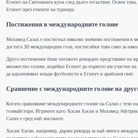
Египет на Световната купа след дълго отсъствие. Освен това
Египет през етапите на турнира.
Постижения в международните голове
Мохамед Салах е постигнал няколко значими постижения в ме
достига 30 международни гола, постигайки това само за няко
Друго постижение беше неговото рекордно представяне по вре
множество голове, водейки Египет до първото им участие на
да вдъхновяват млади футболисти в Египет и арабския свят.
Сравнение с международните голове на друг
Когато сравняваме международните голове на Салах с тези на
голмайстори. Играчите като Хосам Хасан и Мохамед Абутрика
Салах е сред най-високите.
Хосам Хасан, например, държи рекорда за най-много междунар
подчертава забележителната последователност на Салах и важ