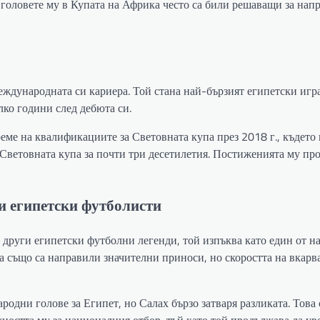
, головете му в Купата на Африка често са били решаващи за нап
ждународната си кариера. Той стана най-бързият египетски игра
лко години след дебюта си.
ме на квалификациите за Световната купа през 2018 г., където 
 Световната купа за почти три десетилетия. Постиженията му пр
и египетски футболисти
 други египетски футболни легенди, той изпъква като един от н
 също са направили значителни приноси, но скоростта на вкарв
одни голове за Египет, но Салах бързо затваря разликата. Това
ността му за националния отбор, тъй като той продължава да ув