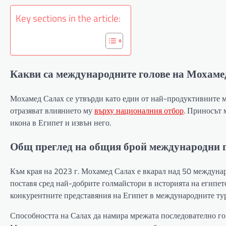
Key sections in the article:
Какви са международните голове на Мохаме
Мохамед Салах се утвърди като един от най-продуктивните м
отразяват влиянието му
върху националния отбор
. Приносът 
икона в Египет и извън него.
Общ преглед на общия брой международни 
Към края на 2023 г. Мохамед Салах е вкарал над 50 междуна
поставя сред най-добрите голмайстори в историята на египетс
конкурентните представяния на Египет в международните ту
Способността на Салах да намира мрежата последователно го 