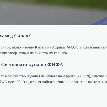
хамед Салах?
урнира, включително Купата на Африка (AFCON) и Световната ку
ия отбор, така и на личната му кариера.
и Световната купа на ФИФА
пет в множество издания на Купата на Африка (AFCON), започва
ФА през 2018 г., отбелязвайки значимо постижение както за него