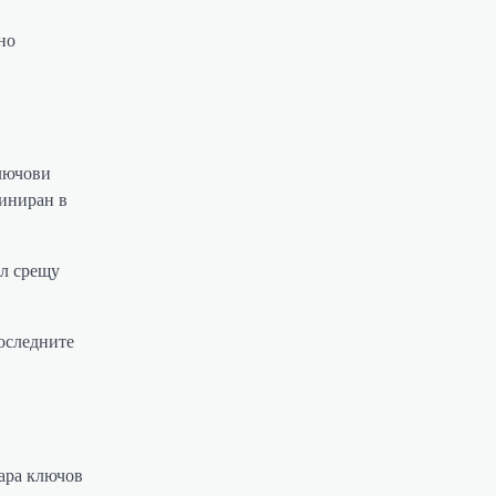
но
ключови
миниран в
ол срещу
последните
ара ключов