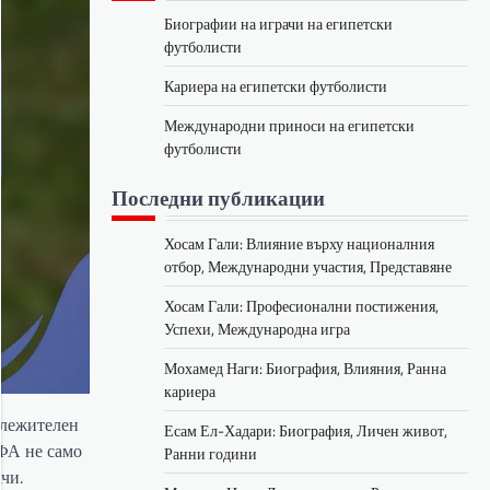
Биографии на играчи на египетски
футболисти
Кариера на египетски футболисти
Международни приноси на египетски
футболисти
Последни публикации
Хосам Гали: Влияние върху националния
отбор, Международни участия, Представяне
Хосам Гали: Професионални постижения,
Успехи, Международна игра
Мохамед Наги: Биография, Влияния, Ранна
кариера
ележителен
Есам Ел-Хадари: Биография, Личен живот,
ИФА не само
Ранни години
чи.