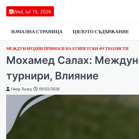
Skip
to
Wed, Jul 15, 2026
content
НАЧАЛНА СТРАНИЦА
ЦЯЛОТО СЪДЪРЖАНИЕ
МЕЖДУНАРОДНИ ПРИНОСИ НА ЕГИПЕТСКИ ФУТБОЛИСТИ
Мохамед Салах: Междуна
турнири, Влияние
Омар Халед
05/02/2026