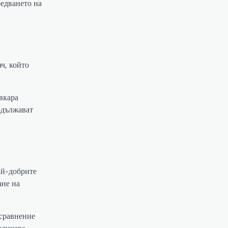
редването на
ч, който
вкара
одължават
ай-добрите
ане на
 сравнение
еличава