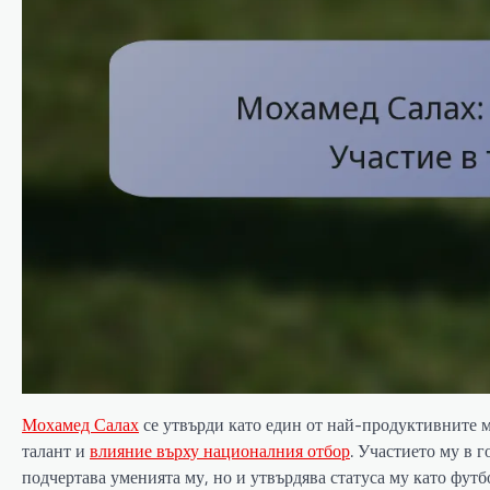
Мохамед Салах
се утвърди като един от най-продуктивните 
талант и
влияние върху националния отбор
. Участието му в 
подчертава уменията му, но и утвърдява статуса му като футб