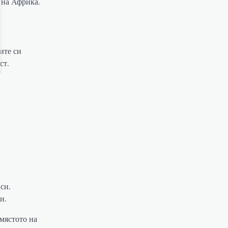
 на Африка.
ите си
ст.
си.
и.
мястото на