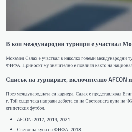
В кои международни турнири е участвал Мо
Мохамед Салах е участвал в няколко големи международни т
ФИФА. Приносът му значително е повлиял както на националн
Списък на турнирите, включително AFCON 
През международната си кариера, Салах е представлявал Еги
г. Той също така направи дебюта си на Световната купа на ФИ
египетския футбол.
AFCON: 2017, 2019, 2021
Световна купа на ФИФА: 2018