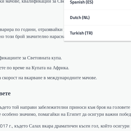
и мачове, квалификации за Световната купа и мачове от Купата
Spanish (ES)
Dutch (NL)
варира по години, отразявайки развитието му като играч. В ранн
Turkish (TR)
но този брой значително нарасна, когато придоби опит и уверено
фикациите за Световната купа.
ете по време на Купата на Африка.
скорост на вкарване в международните мачове.
вете
ъдето той направи забележителни приноси към броя на головете 
е особено значимо, помагайки на Египет да осигури важни побед
17 г., където Салах вкара драматичен късен гол, който осигури 