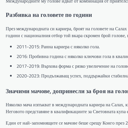
Международните му голове идват от комбинация от приятелск
Разбивка на головете по години
През международната си кариера, броят на головете на Салах 
години с националния отбор той вкара скромен брой голове, 
2011-2015: Ранна кариера с няколко гола.
2016: Пробивна година с няколко ключови гола в квали
2017-2019: Върхова форма с рязко увеличение на голов
2020-2023: Продължаващ успех, поддържайки стабилна 
Значими мачове, допринесли за броя на голо
Няколко мача изпъкват в международната кариера на Салах, к
Неговото представяне в квалификациите за Световната купа 
Един от най-запомнящите се мачове беше срещу Конго през 20