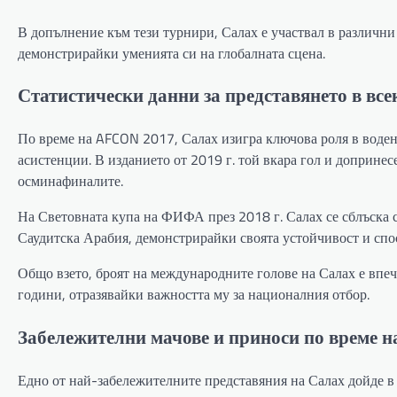
В допълнение към тези турнири, Салах е участвал в различ
демонстрирайки уменията си на глобалната сцена.
Статистически данни за представянето в вс
По време на AFCON 2017, Салах изигра ключова роля в воден
асистенции. В изданието от 2019 г. той вкара гол и доприне
осминафиналите.
На Световната купа на ФИФА през 2018 г. Салах се сблъска с
Саудитска Арабия, демонстрирайки своята устойчивост и спос
Общо взето, броят на международните голове на Салах е впеч
години, отразявайки важността му за националния отбор.
Забележителни мачове и приноси по време н
Едно от най-забележителните представяния на Салах дойде 