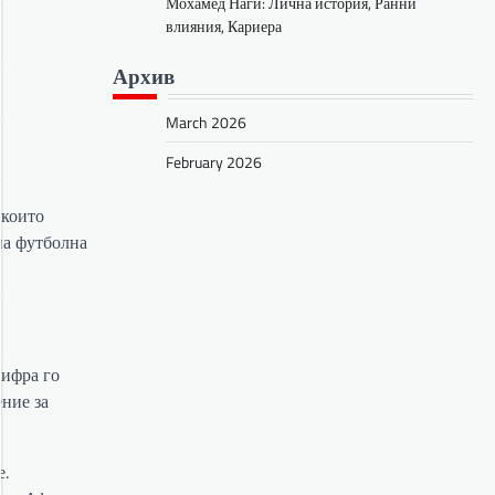
Мохамед Наги: Лична история, Ранни
влияния, Кариера
Архив
March 2026
February 2026
 които
на футболна
цифра го
ение за
е.