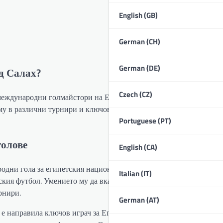
English (GB)
German (CH)
German (DE)
д Салах?
Czech (CZ)
еждународни голмайстори на Египет, с значителен брой голове,
му в различни турнири и ключови мачове е утвърдил статуса му 
Portuguese (PT)
голове
English (CA)
родни гола за египетския национален отбор. Тази впечатляваща 
Italian (IT)
кия футбол. Умението му да вкарва голове е от съществено знач
рнири.
German (AT)
е направила ключов играч за Египет, особено в решаващи мачов