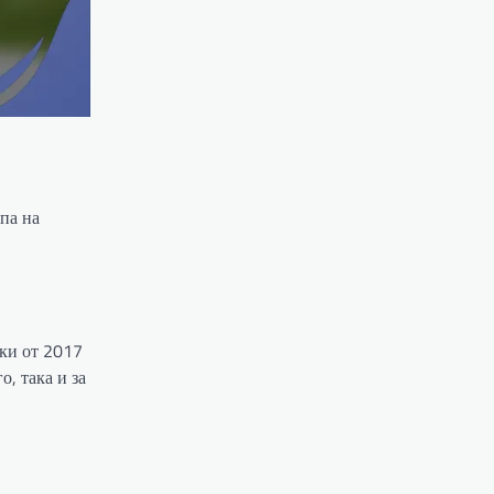
па на
йки от 2017
, така и за