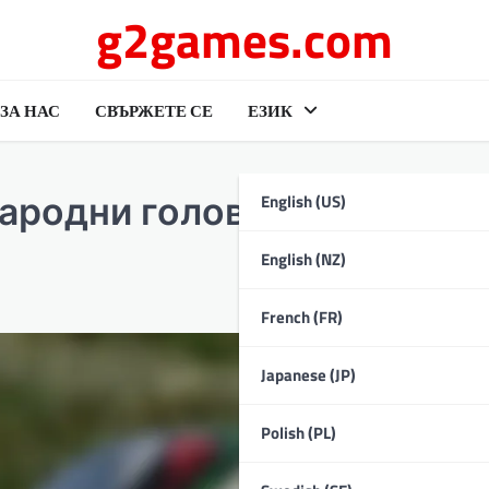
g2games.com
ЗА НАС
СВЪРЖЕТЕ СЕ
ЕЗИК
English (US)
родни голове, Участие в
English (NZ)
French (FR)
Japanese (JP)
Polish (PL)