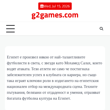
Skip
Wed, Jul 15, 2026
to
g2games.com
content
Египет е произвел някои от най-талантливите
футболисти в света, с звезди като Мохамед Салах, които
водят атаката. Тези атлети не само че постигнаха
забележителен успех в клубната си кариера, но също
така играят ключови роли в издигането на египетския
национален отбор на международната сцена. Техните
пътувания, белязани от отдаденост и умения, отразяват
богатата футболна култура на Египет.