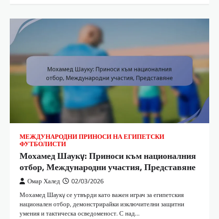
МЕЖДУНАРОДНИ ПРИНОСИ НА ЕГИПЕТСКИ
ФУТБОЛИСТИ
Мохамед Шаукy: Приноси към националния
отбор, Международни участия, Представяне
Омар Халед
02/03/2026
Мохамед Шаукy се утвърди като важен играч за египетския
национален отбор, демонстрирайки изключителни защитни
умения и тактическа осведоменост. С над…