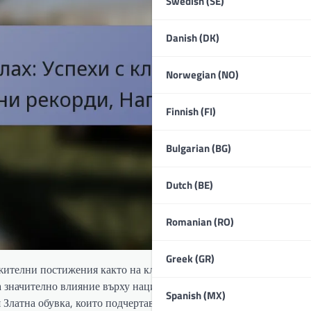
Swedish (SE)
Danish (DK)
Norwegian (NO)
Finnish (FI)
Bulgarian (BG)
Dutch (BE)
Romanian (RO)
Greek (GR)
жителни постижения както на клубно, така и на международно н
а значително влияние върху националния отбор, докато също так
Spanish (MX)
Златна обувка, които подчертават неговия изключителен талант