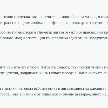
ежителни представяния, включително многобройни мачове, в коит
а играта го направи любимец на феновете и кошмар за защитници
добрите голмайстори в Премиър лигата откакто се присъедини к
та голова мощ и асистенции го направиха един от най-продукти
ите на неговите отбори. Неговата скорост, технически умения и
елещ титли, допринасяйки за тяхната победа в Шампионската ли
татистики; неговата работна етика и ангажираност вдъхновяват
тбора. Това влияние е от решаващо значение за възраждането на