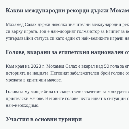
Какви международни рекорди държи Мохам
Мохамед Салах държи няколко значителни международни реко
си върху играта. Той е най-добрият голмайстор за Египет за
утвърдявайки статуса си като един от най-великите играчи на
Голове, вкарани за египетския национален 
Към края на 2023 г. Мохамед Салах е вкарал над 50 гола за 
историята на нацията. Неговият забележителен брой голове о
мрежата в критични мачове.
Головата му мощ е била от съществено значение за конкурен
приятелски мачове. Неговите голове често идват в ситуации с
най-необходимо.
Участия в основни турнири