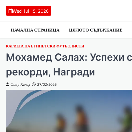
Skip
to
Wed, Jul 15, 2026
content
НАЧАЛНА СТРАНИЦА
ЦЯЛОТО СЪДЪРЖАНИЕ
КАРИЕРА НА ЕГИПЕТСКИ ФУТБОЛИСТИ
Мохамед Салах: Успехи 
рекорди, Награди
Омар Халед
27/02/2026