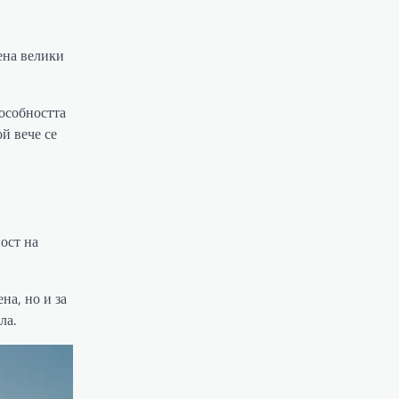
ена велики
особността
ой вече се
ост на
на, но и за
ла.