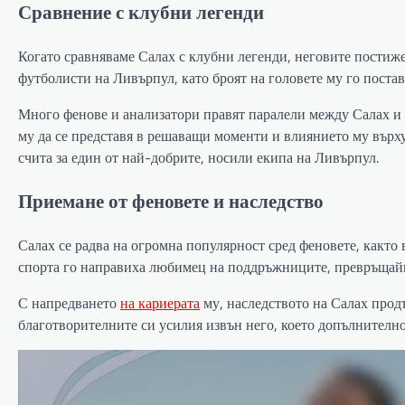
Сравнение с клубни легенди
Когато сравняваме Салах с клубни легенди, неговите постиже
футболисти на Ливърпул, като броят на головете му го постав
Много фенове и анализатори правят паралели между Салах и
му да се представя в решаващи моменти и влиянието му върх
счита за един от най-добрите, носили екипа на Ливърпул.
Приемане от феновете и наследство
Салах се радва на огромна популярност сред феновете, както 
спорта го направиха любимец на поддръжниците, превръщайк
С напредването
на кариерата
му, наследството на Салах продъл
благотворителните си усилия извън него, което допълнително