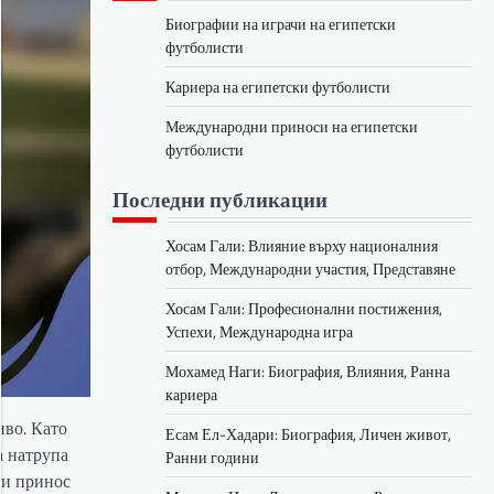
Биографии на играчи на египетски
футболисти
Кариера на египетски футболисти
Международни приноси на египетски
футболисти
Последни публикации
Хосам Гали: Влияние върху националния
отбор, Международни участия, Представяне
Хосам Гали: Професионални постижения,
Успехи, Международна игра
Мохамед Наги: Биография, Влияния, Ранна
кариера
иво. Като
Есам Ел-Хадари: Биография, Личен живот,
а натрупа
Ранни години
 и принос