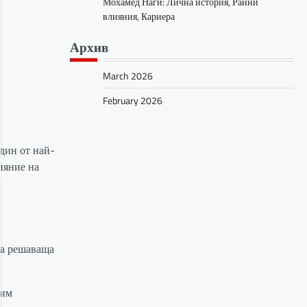
Мохамед Наги: Лична история, Ранни
влияния, Кариера
Архив
March 2026
February 2026
дин от най-
ияние на
ра решаваща
 им