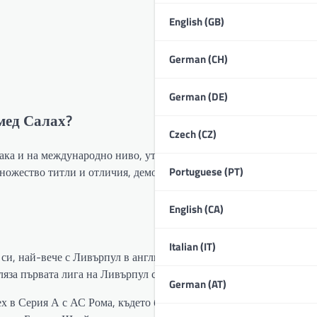
English (GB)
German (CH)
German (DE)
мед Салах?
Czech (CZ)
ака и на международно ниво, утвърдвайки репутацията си като е
Portuguese (PT)
множество титли и отличия, демонстрирайки неговия талант и вл
English (CA)
Italian (IT)
 си, най-вече с Ливърпул в английската Премиър лига. Той изиг
еляза първата лига на Ливърпул след 30 години.
German (AT)
ех в Серия А с АС Рома, където беше ключова фигура за силните