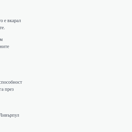
о е вкарал
те.
ъм
вните
 способност
га през
 Ливърпул