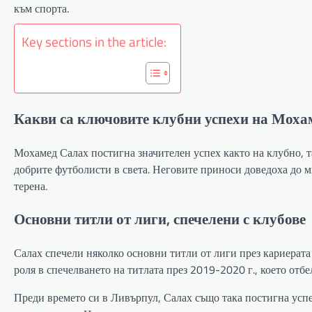
към спорта.
Key sections in the article:
Какви са ключовите клубни успехи на Моха
Мохамед Салах постигна значителен успех както на клубно, т
добрите футболисти в света. Неговите приноси доведоха до 
терена.
Основни титли от лиги, спечелени с клубове
Салах спечели няколко основни титли от лиги през кариерата
роля в спечелването на титлата през 2019-2020 г., което отб
Преди времето си в Ливърпул, Салах също така постигна усп