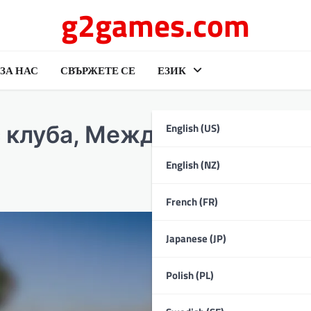
g2games.com
ЗА НАС
СВЪРЖЕТЕ СЕ
ЕЗИК
English (US)
с клуба, Международни
English (NZ)
French (FR)
Japanese (JP)
Polish (PL)