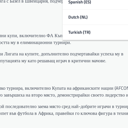
ига с Базел в Швейцария, подчертавайки способността му да се с
Spanish (ES)
Dutch (NL)
Turkish (TR)
ални купи, включително ФА Къп с Ливърпул. Тази победа добави
остта му в елиминационни турнири.
ели Лигата на купите, допълнително подчертавайки успеха му в
епутацията му като решаващ играч в критични мачове.
лко турнира, включително Купата на африканските нации (AFCON
то завършиха на второ място, демонстрирайки своето лидерство 
ой последователно заема място сред най-добрите играчи в турни
ипет във футбола в Африка, правейки го ключова фигура в техн