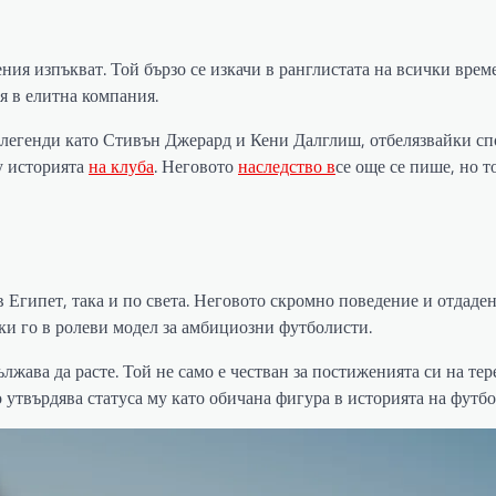
ния изпъкват. Той бързо се изкачи в ранглистата на всички врем
я в елитна компания.
 легенди като Стивън Джерард и Кени Далглиш, отбелязвайки сп
у историята
на клуба
. Неговото
наследство в
се още се пише, но т
в Египет, така и по света. Неговото скромно поведение и отдаден
и го в ролеви модел за амбициозни футболисти.
жава да расте. Той не само е честван за постиженията си на тере
 утвърдява статуса му като обичана фигура в историята на футбо