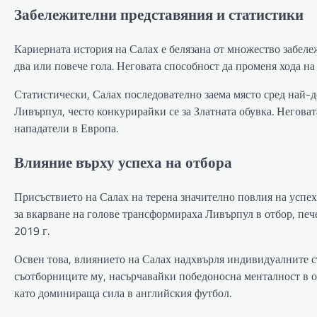
Забележителни представяния и статистики
Кариерната история на Салах е белязана от множество забел
два или повече гола. Неговата способност да променя хода н
Статистически, Салах последователно заема място сред най-
Ливърпул, често конкурирайки се за Златната обувка. Негова
нападатели в Европа.
Влияние върху успеха на отбора
Присъствието на Салах на терена значително повлия на успех
за вкарване на голове трансформираха Ливърпул в отбор, печ
2019 г.
Освен това, влиянието на Салах надхвърля индивидуалните с
съотборниците му, насърчавайки победоносна менталност в о
като доминираща сила в английския футбол.