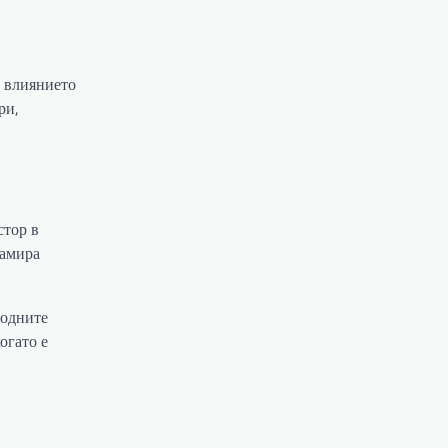
 влиянието
ри,
стор в
намира
родните
огато е