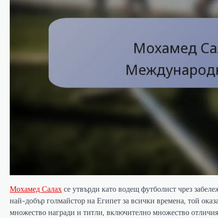
Мохамед Салах
се утвърди като водещ футболист чрез забеле
най-добър голмайстор на Египет за всички времена, той оказ
множество награди и титли, включително множество отличия 