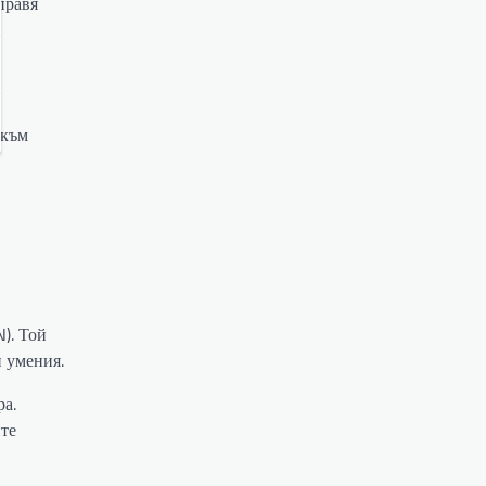
правя
 към
). Той
и умения.
ра.
ите