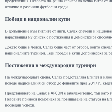
представяния. Неговата по-ранна кариера включва титла от л
отлично в различни футболни среди.
Победи в национални купи
В допълнение към титлите от лиги, Салах спечели и национ
нарастващия му списък с постижения и демонстрира способн
Докато беше в Челси, Салах беше част от отбора, който спеч
националните турнири. Тези победи в купи допринесоха за р
Постижения в международни турнири
На международната сцена, Салах представлява Египет в няко
поведе националния си отбор до финалите през 2017 г., къде
Представянето на Салах в AFCON е забележително, тъй като т
Неговите приноси помогнаха за повишаване на статуса на Ег
последни успехи.