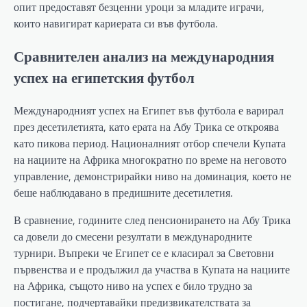
опит предоставят безценни уроци за младите играчи,
които навигират кариерата си във футбола.
Сравнителен анализ на международния
успех на египетския футбол
Международният успех на Египет във футбола е варирал
през десетилетията, като ерата на Абу Трика се откроява
като пикова период. Националният отбор спечели Купата
на нациите на Африка многократно по време на неговото
управление, демонстрирайки ниво на доминация, което не
беше наблюдавано в предишните десетилетия.
В сравнение, годините след пенсионирането на Абу Трика
са довели до смесени резултати в международните
турнири. Въпреки че Египет се е класирал за Световни
първенства и е продължил да участва в Купата на нациите
на Африка, същото ниво на успех е било трудно за
постигане, подчертавайки предизвикателствата за