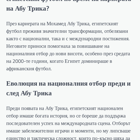
на Абу Трика?
През кариерата на Мохамед Абу Трика, египетският
футбол преживя значителни трансформации, отбелязани
както с национални, така и с международни постижения.
Неговите приноси помогнаха за повишаване на
националния отбор до нови висоти, особено през средата
на 2000-те години, когато Египет доминираше в
африканския футбол.
Еволюция на националния отбор преди и
след Абу Трика
Преди появата на Абу Трика, египетският национален
отбор имаше богата история, но се бореше да поддържа
последователен успех на международната сцена. Отборът
имаше забележителни играчи и моменти, но му липсваше
единство и тактическа сложност, които по-късно щяха да