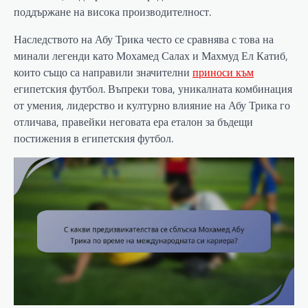
поддържане на висока производителност.
Наследството на Абу Трика често се сравнява с това на
минали легенди като Мохамед Салах и Махмуд Ел Катиб,
които също са направили значителни
приноси към
египетския футбол. Въпреки това, уникалната комбинация
от умения, лидерство и културно влияние на Абу Трика го
отличава, правейки неговата ера еталон за бъдещи
постижения в египетския футбол.