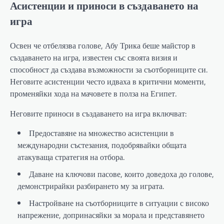
Асистенции и приноси в създаването на
игра
Освен че отбелязва голове, Абу Трика беше майстор в
създаването на игра, известен със своята визия и
способност да създава възможности за съотборниците си.
Неговите асистенции често идваха в критични моменти,
променяйки хода на мачовете в полза на Египет.
Неговите приноси в създаването на игра включват:
Предоставяне на множество асистенции в
международни състезания, подобрявайки общата
атакуваща стратегия на отбора.
Даване на ключови пасове, които доведоха до голове,
демонстрирайки разбирането му за играта.
Настройване на съотборниците в ситуации с високо
напрежение, допринасяйки за морала и представянето