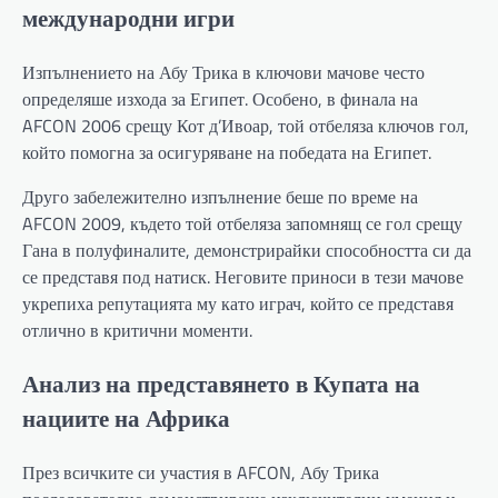
международни игри
Изпълнението на Абу Трика в ключови мачове често
определяше изхода за Египет. Особено, в финала на
AFCON 2006 срещу Кот д’Ивоар, той отбеляза ключов гол,
който помогна за осигуряване на победата на Египет.
Друго забележително изпълнение беше по време на
AFCON 2009, където той отбеляза запомнящ се гол срещу
Гана в полуфиналите, демонстрирайки способността си да
се представя под натиск. Неговите приноси в тези мачове
укрепиха репутацията му като играч, който се представя
отлично в критични моменти.
Анализ на представянето в Купата на
нациите на Африка
През всичките си участия в AFCON, Абу Трика