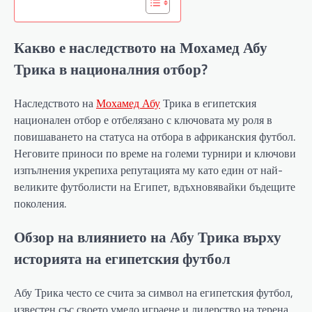
Какво е наследството на Мохамед Абу
Трика в националния отбор?
Наследството на
Мохамед Абу
Трика в египетския
национален отбор е отбелязано с ключовата му роля в
повишаването на статуса на отбора в африканския футбол.
Неговите приноси по време на големи турнири и ключови
изпълнения укрепиха репутацията му като един от най-
великите футболисти на Египет, вдъхновявайки бъдещите
поколения.
Обзор на влиянието на Абу Трика върху
историята на египетския футбол
Абу Трика често се счита за символ на египетския футбол,
известен със своето умело играене и лидерство на терена.