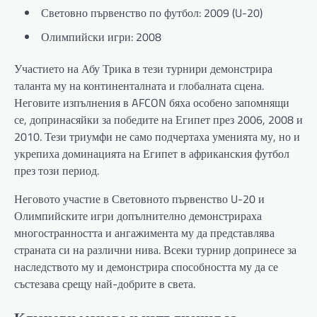
Световно първенство по футбол: 2009 (U-20)
Олимпийски игри: 2008
Участието на Абу Трика в тези турнири демонстрира
таланта му на континенталната и глобалната сцена.
Неговите изпълнения в AFCON бяха особено запомнящи
се, допринасяйки за победите на Египет през 2006, 2008 и
2010. Тези триумфи не само подчертаха уменията му, но и
укрепиха доминацията на Египет в африканския футбол
през този период.
Неговото участие в Световното първенство U-20 и
Олимпийските игри допълнително демонстрираха
многостранността и ангажимента му да представлява
страната си на различни нива. Всеки турнир допринесе за
наследството му и демонстрира способността му да се
състезава срещу най-добрите в света.