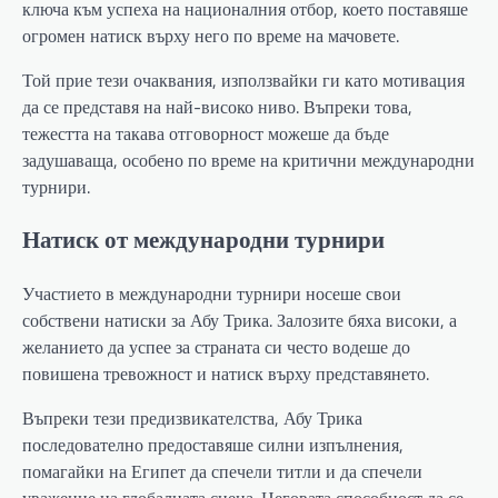
ключа към успеха на националния отбор, което поставяше
огромен натиск върху него по време на мачовете.
Той прие тези очаквания, използвайки ги като мотивация
да се представя на най-високо ниво. Въпреки това,
тежестта на такава отговорност можеше да бъде
задушаваща, особено по време на критични международни
турнири.
Натиск от международни турнири
Участието в международни турнири носеше свои
собствени натиски за Абу Трика. Залозите бяха високи, а
желанието да успее за страната си често водеше до
повишена тревожност и натиск върху представянето.
Въпреки тези предизвикателства, Абу Трика
последователно предоставяше силни изпълнения,
помагайки на Египет да спечели титли и да спечели