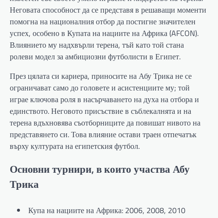
Неговата способност да се представя в решаващи моменти
помогна на националния отбор да постигне значителен
успех, особено в Купата на нациите на Африка (AFCON).
Влиянието му надхвърли терена, тъй като той стана
ролеви модел за амбициозни футболисти в Египет.
През цялата си кариера, приносите на Абу Трика не се
ограничават само до головете и асистенциите му; той
играе ключова роля в насърчаването на духа на отбора и
единството. Неговото присъствие в съблекалнята и на
терена вдъхновява съотборниците да повишат нивото на
представянето си. Това влияние остави траен отпечатък
върху културата на египетския футбол.
Основни турнири, в които участва Абу
Трика
Купа на нациите на Африка: 2006, 2008, 2010