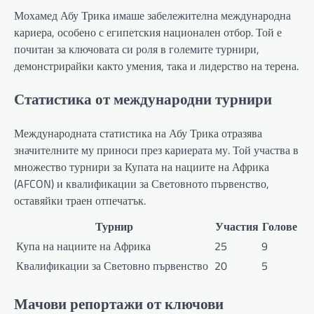
Мохамед Абу Трика имаше забележителна международна
кариера, особено с египетския национален отбор. Той е
почитан за ключовата си роля в големите турнири,
демонстрирайки както умения, така и лидерство на терена.
Статистика от международни турнири
Международната статистика на Абу Трика отразява
значителните му приноси през кариерата му. Той участва в
множество турнири за Купата на нациите на Африка
(AFCON) и квалификации за Световното първенство,
оставяйки траен отпечатък.
Турнир
Участия
Голове
Купа на нациите на Африка
25
9
Квалификации за Световно първенство
20
5
Мачови репортажи от ключови