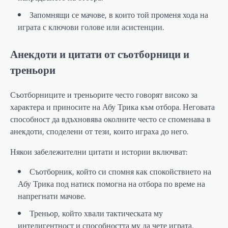
Запомнящи се мачове, в които той променя хода на
играта с ключови голове или асистенции.
Анекдоти и цитати от съотборници и
треньори
Съотборниците и треньорите често говорят високо за
характера и приносите на Абу Трика към отбора. Неговата
способност да вдъхновява околните често се споменава в
анекдоти, споделени от тези, които играха до него.
Някои забележителни цитати и истории включват:
Съотборник, който си спомня как спокойствието на
Абу Трика под натиск помогна на отбора по време на
напрегнати мачове.
Треньор, който хвали тактическата му
интелигентност и способността му да чете играта,