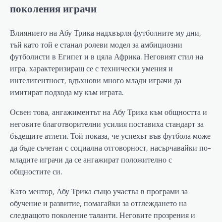
поколения играчи
Влиянието на Абу Трика надхвърля футболните му дни,
тъй като той е станал ролеви модел за амбициозни
футболисти в Египет и в цяла Африка. Неговият стил на
игра, характеризиращ се с технически умения и
интелигентност, вдъхнови много млади играчи да
имитират подхода му към играта.
Освен това, ангажиментът на Абу Трика към общността и
неговите благотворителни усилия поставиха стандарт за
бъдещите атлети. Той показа, че успехът във футбола може
да бъде съчетан с социална отговорност, насърчавайки по-
младите играчи да се ангажират положително с
общностите си.
Като ментор, Абу Трика също участва в програми за
обучение и развитие, помагайки за отглеждането на
следващото поколение таланти. Неговите прозрения и