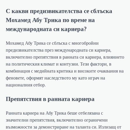
С какви предизвикателства се сблъска
Мохамед Абу Трика по време на
международната си кариера?
Мохамед Абу Трика се сблъска с многобройни
предизвикателства през международната си кариера,
включително препятствия в ранната си кариера, влиянието
на политическия климат и контузии. Тези фактори, в
комбинация с медийната критика и високите очаквания на
феновете, оформят наследството му като играч на
националния отбор.
Препятствия в ранната кариера
Ранната кариера на Абу Трика беше отбелязана с
значителни препятствия, включително ограничени
възможности за демонстриране на таланта си. Излизащ от