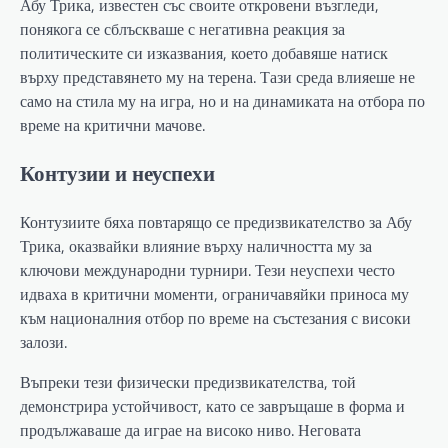
Абу Трика, известен със своите откровени възгледи,
понякога се сблъскваше с негативна реакция за
политическите си изказвания, което добавяше натиск
върху представянето му на терена. Тази среда влияеше не
само на стила му на игра, но и на динамиката на отбора по
време на критични мачове.
Контузии и неуспехи
Контузиите бяха повтарящо се предизвикателство за Абу
Трика, оказвайки влияние върху наличността му за
ключови международни турнири. Тези неуспехи често
идваха в критични моменти, ограничавяйки приноса му
към националния отбор по време на състезания с високи
залози.
Въпреки тези физически предизвикателства, той
демонстрира устойчивост, като се завръщаше в форма и
продължаваше да играе на високо ниво. Неговата