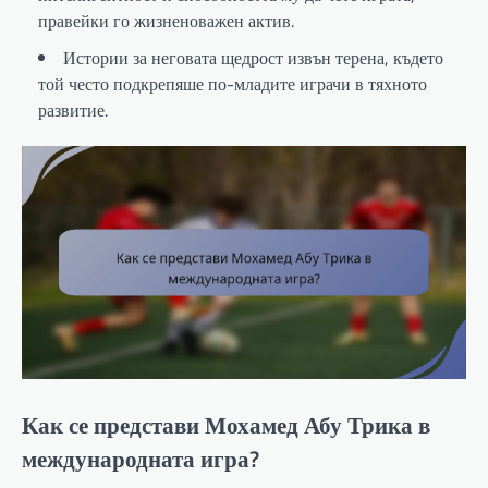
правейки го жизненоважен актив.
Истории за неговата щедрост извън терена, където
той често подкрепяше по-младите играчи в тяхното
развитие.
Как се представи Мохамед Абу Трика в
международната игра?