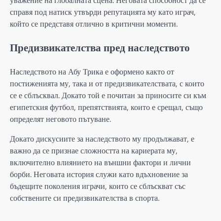
уважение на глобалната сцена. Неговата способност да се
справя под натиск утвърди репутацията му като играч,
който се представя отлично в критични моменти.
Предизвикателства пред наследството
Наследството на Абу Трика е оформено както от
постиженията му, така и от предизвикателствата, с които
се е сблъсквал. Докато той е почитан за приносите си към
египетския футбол, препятствията, които е срещал, също
определят неговото пътуване.
Докато дискусиите за наследството му продължават, е
важно да се признае сложността на кариерата му,
включително влиянието на външни фактори и лични
борби. Неговата история служи като вдъхновение за
бъдещите поколения играчи, които се сблъскват със
собствените си предизвикателства в спорта.