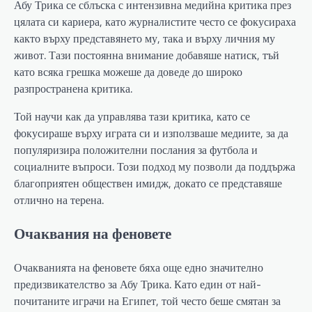
Абу Трика се сблъска с интензивна медийна критика през
цялата си кариера, като журналистите често се фокусираха
както върху представянето му, така и върху личния му
живот. Тази постоянна внимание добавяше натиск, тъй
като всяка грешка можеше да доведе до широко
разпространена критика.
Той научи как да управлява тази критика, като се
фокусираше върху играта си и използваше медиите, за да
популяризира положителни послания за футбола и
социалните въпроси. Този подход му позволи да поддържа
благоприятен обществен имидж, докато се представяше
отлично на терена.
Очаквания на феновете
Очакванията на феновете бяха още едно значително
предизвикателство за Абу Трика. Като един от най-
почитаните играчи на Египет, той често беше смятан за