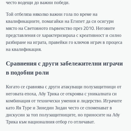
често водещи до важни победи.
Той отбеляза няколко важни гола по време на
квалификациите, помагайки на Египет да си осигури
място на Световното първенство през 2010. Неговите
представления се характеризираха с креативност и силно
разбиране на играта, правейки го ключов играч в процеса
на квалификация.
Сравнения с други забележителни играчи
в подобни роли
Когато се сравнява с други атакуващи полузащитници от
неговата епоха, Абу Трика се откроява с уникалната си
комбинация от технически умения и лидерство. Играчите
като Яя Туре и Зинедин Зидан често се споменават в
дискусии за топ полузащитниците, но приносите на Абу
Трика към националния отбор го отличават.