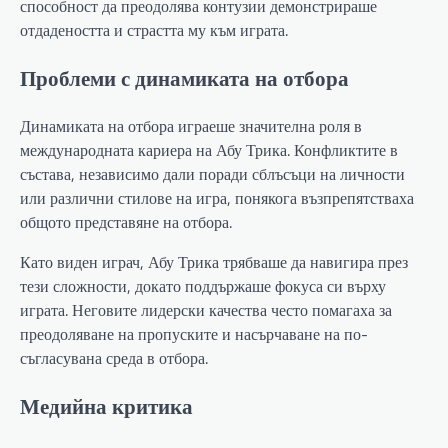
способност да преодолява контузии демонстрираше
отдадеността и страстта му към играта.
Проблеми с динамиката на отбора
Динамиката на отбора играеше значителна роля в
международната кариера на Абу Трика. Конфликтите в
състава, независимо дали поради сблъсъци на личности
или различни стилове на игра, понякога възпрепятстваха
общото представяне на отбора.
Като виден играч, Абу Трика трябваше да навигира през
тези сложности, докато поддържаше фокуса си върху
играта. Неговите лидерски качества често помагаха за
преодоляване на пропуските и насърчаване на по-
съгласувана среда в отбора.
Медийна критика