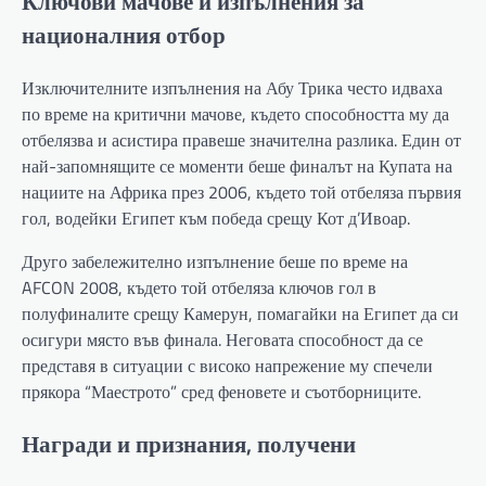
Ключови мачове и изпълнения за
националния отбор
Изключителните изпълнения на Абу Трика често идваха
по време на критични мачове, където способността му да
отбелязва и асистира правеше значителна разлика. Един от
най-запомнящите се моменти беше финалът на Купата на
нациите на Африка през 2006, където той отбеляза първия
гол, водейки Египет към победа срещу Кот д’Ивоар.
Друго забележително изпълнение беше по време на
AFCON 2008, където той отбеляза ключов гол в
полуфиналите срещу Камерун, помагайки на Египет да си
осигури място във финала. Неговата способност да се
представя в ситуации с високо напрежение му спечели
прякора “Маестрото” сред феновете и съотборниците.
Награди и признания, получени