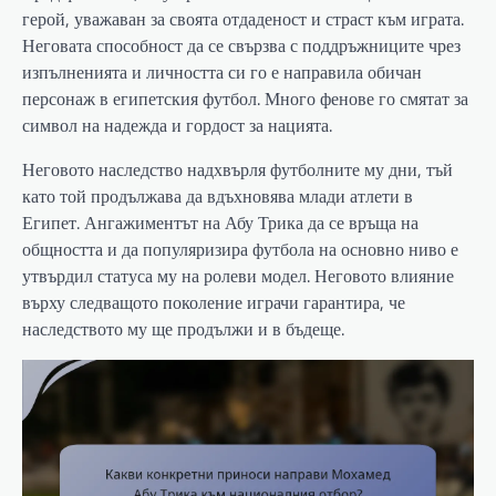
герой, уважаван за своята отдаденост и страст към играта.
Неговата способност да се свързва с поддръжниците чрез
изпълненията и личността си го е направила обичан
персонаж в египетския футбол. Много фенове го смятат за
символ на надежда и гордост за нацията.
Неговото наследство надхвърля футболните му дни, тъй
като той продължава да вдъхновява млади атлети в
Египет. Ангажиментът на Абу Трика да се връща на
общността и да популяризира футбола на основно ниво е
утвърдил статуса му на ролеви модел. Неговото влияние
върху следващото поколение играчи гарантира, че
наследството му ще продължи и в бъдеще.