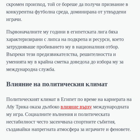
скромен произход, той се бореше да получи признание в
конкурентна футболна среда, доминирана от утвърдени
играчи.
Първоначалните му години в египетската лига бяха
характеризирани с липса на подкрепа и ресурси, което
затрудняваше пробиването му в националния отбор.
Въпреки тези предизвикателства, решителността и
уменията му в крайна сметка доведоха до избора му за
международна служба.
Влияние на политическия климат
Политическият климат в Египет по време на кариерата на
Абу Трика оказа дълбоко
влияние върху
международната
му игра. Социалните вълнения и политическата
нестабилност често засенчваха спортните събития,
създавайки напрегната атмосфера за играчите и феновете.