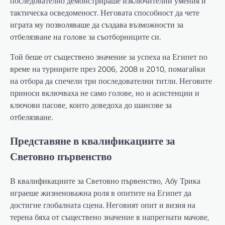
последователно демонстрираше изключителни умения и
тактическа осведоменост. Неговата способност да чете
играта му позволяваше да създава възможности за
отбелязване на голове за съотборниците си.
Той беше от съществено значение за успеха на Египет по
време на турнирите през 2006, 2008 и 2010, помагайки
на отбора да спечели три последователни титли. Неговите
приноси включваха не само голове, но и асистенции и
ключови пасове, които доведоха до шансове за
отбелязване.
Представяне в квалификациите за
Световно първенство
В квалификациите за Световно първенство, Абу Трика
играеше жизненоважна роля в опитите на Египет да
достигне глобалната сцена. Неговият опит и визия на
терена бяха от съществено значение в напрегнати мачове,