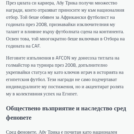
През цялата си кариера, Абу Трика получи множество
награди, които отразяват приносите му към националния
отбор. Той беше обявен за Африкански футболист на
годината през 2008, признавайки изключителния му
талант и влияние върху футболната сцена на континента.
Освен това, той многократно беше включван в Отбора на
годината на CAF.
Неговите изпълнения в AFCON му донесоха титлата на
голмайстор на турнира през 2008, допълнително
укрепвайки статуса му като ключов играч в историята на
египетския футбол. Тези награди не само подчертават
индивидуалните му постижения, но и акцентират ролята
му в колективния успех на Египет.
Обществено възприятие и наследство сред
феновете
Сред феновете, Абу Трика е почитан като национален