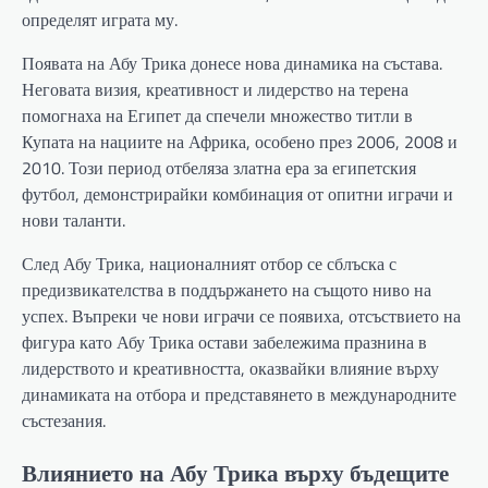
определят играта му.
Появата на Абу Трика донесе нова динамика на състава.
Неговата визия, креативност и лидерство на терена
помогнаха на Египет да спечели множество титли в
Купата на нациите на Африка, особено през 2006, 2008 и
2010. Този период отбеляза златна ера за египетския
футбол, демонстрирайки комбинация от опитни играчи и
нови таланти.
След Абу Трика, националният отбор се сблъска с
предизвикателства в поддържането на същото ниво на
успех. Въпреки че нови играчи се появиха, отсъствието на
фигура като Абу Трика остави забележима празнина в
лидерството и креативността, оказвайки влияние върху
динамиката на отбора и представянето в международните
състезания.
Влиянието на Абу Трика върху бъдещите