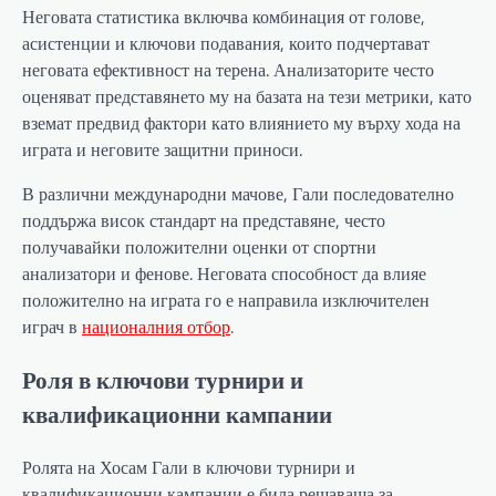
Неговата статистика включва комбинация от голове,
асистенции и ключови подавания, които подчертават
неговата ефективност на терена. Анализаторите често
оценяват представянето му на базата на тези метрики, като
вземат предвид фактори като влиянието му върху хода на
играта и неговите защитни приноси.
В различни международни мачове, Гали последователно
поддържа висок стандарт на представяне, често
получавайки положителни оценки от спортни
анализатори и фенове. Неговата способност да влияе
положително на играта го е направила изключителен
играч в
националния отбор
.
Роля в ключови турнири и
квалификационни кампании
Ролята на Хосам Гали в ключови турнири и
квалификационни кампании е била решаваща за