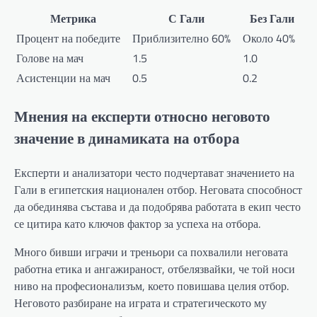
Метрика
С Гали
Без Гали
Процент на победите
Приблизително 60%
Около 40%
Голове на мач
1.5
1.0
Асистенции на мач
0.5
0.2
Мнения на експерти относно неговото
значение в динамиката на отбора
Експерти и анализатори често подчертават значението на
Гали в египетския национален отбор. Неговата способност
да обединява състава и да подобрява работата в екип често
се цитира като ключов фактор за успеха на отбора.
Много бивши играчи и треньори са похвалили неговата
работна етика и ангажираност, отбелязвайки, че той носи
ниво на професионализъм, което повишава целия отбор.
Неговото разбиране на играта и стратегическото му