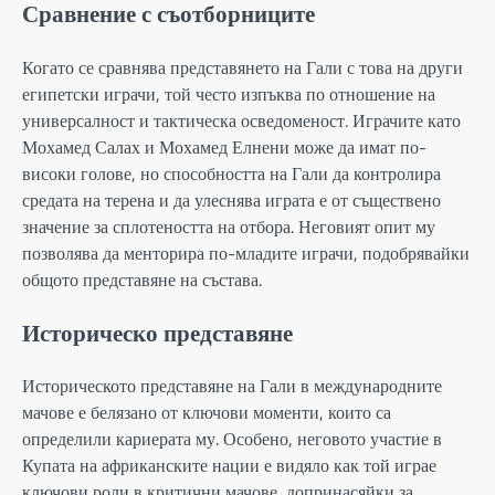
Сравнение с съотборниците
Когато се сравнява представянето на Гали с това на други
египетски играчи, той често изпъква по отношение на
универсалност и тактическа осведоменост. Играчите като
Мохамед Салах и Мохамед Елнени може да имат по-
високи голове, но способността на Гали да контролира
средата на терена и да улеснява играта е от съществено
значение за сплотеността на отбора. Неговият опит му
позволява да менторира по-младите играчи, подобрявайки
общото представяне на състава.
Историческо представяне
Историческото представяне на Гали в международните
мачове е белязано от ключови моменти, които са
определили кариерата му. Особено, неговото участие в
Купата на африканските нации е видяло как той играе
ключови роли в критични мачове, допринасяйки за