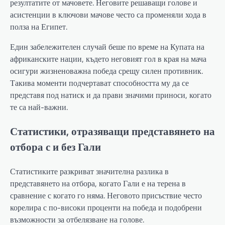
резултатите от мачовете. Неговите решаващи голове и
асистенции в ключови мачове често са променяли хода в
полза на Египет.
Един забележителен случай беше по време на Купата на
африканските нации, където неговият гол в края на мача
осигури жизненоважна победа срещу силен противник.
Такива моменти подчертават способността му да се
представя под натиск и да прави значими приноси, когато
те са най-важни.
Статистики, отразяващи представянето на
отбора с и без Гали
Статистиките разкриват значителна разлика в
представянето на отбора, когато Гали е на терена в
сравнение с когато го няма. Неговото присъствие често
корелира с по-високи проценти на победа и подобрени
възможности за отбелязване на голове.