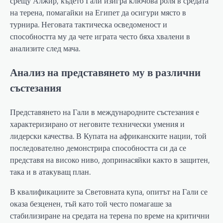
срещу Алжир, където Гали изигра ключова роля в средата
на терена, помагайки на Египет да осигури място в
турнира. Неговата тактическа осведоменост и
способността му да чете играта често бяха хвалени в
анализите след мача.
Анализ на представянето му в различни
състезания
Представянето на Гали в международните състезания е
характеризирано от неговите технически умения и
лидерски качества. В Купата на африканските нации, той
последователно демонстрира способността си да се
представя на високо ниво, допринасяйки както в защитен,
така и в атакуващ план.
В квалификациите за Световната купа, опитът на Гали се
оказа безценен, тъй като той често помагаше за
стабилизиране на средата на терена по време на критични