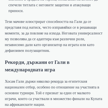
спечели титлата с неговите защитни и атакуващи
приноси.
Тези мачове илюстрират способността на Гали да се
представя под натиск, често изправяйки се в решаващи
моменти, за да повлияе на изхода. Неговата универсалност
му позволява да се адаптира към различни роли,
независимо дали като организатор на играта или като
дефанзивен полузащитник.
Рекорди, държани от Гали в
международната игра
Хосам Гали държи няколко рекорда за египетския
национален отбор, особено по отношение на участията в
основни турнири. Той е признат за един от малкото
играчи, които са участвали в множество финали на Купата
на африканските нации.