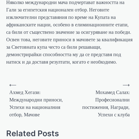
Няколко международни мача подчертават важността на
Гали за египетския национален отбор. Неговите
изключителни представяния по време на Купата на
африканските нации, особено в елиминационните етапи,
са били от съществено значение за осигуряване на победи.
Освен това, неговите приноси в мачовете за квалификация
за Световната купа често са били решаващи,
демонстрирайки способността му да се представя под
натиск и да доставя резултати, когато е необходимо.
Post
⟵
⟶
navigation
Ахмед Хегази:
Мохамед Салах:
Международни приноси,
Професионални
Успехи на националния
постижения, Награди,
отбор, Мачове
Успехи с клуба
Related Posts