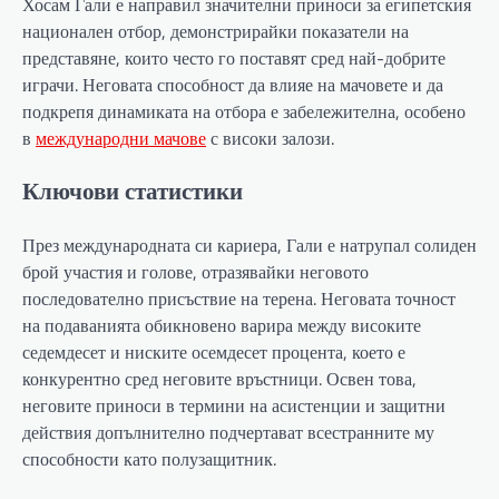
Хосам Гали е направил значителни приноси за египетския
национален отбор, демонстрирайки показатели на
представяне, които често го поставят сред най-добрите
играчи. Неговата способност да влияе на мачовете и да
подкрепя динамиката на отбора е забележителна, особено
в
международни мачове
с високи залози.
Ключови статистики
През международната си кариера, Гали е натрупал солиден
брой участия и голове, отразявайки неговото
последователно присъствие на терена. Неговата точност
на подаванията обикновено варира между високите
седемдесет и ниските осемдесет процента, което е
конкурентно сред неговите връстници. Освен това,
неговите приноси в термини на асистенции и защитни
действия допълнително подчертават всестранните му
способности като полузащитник.