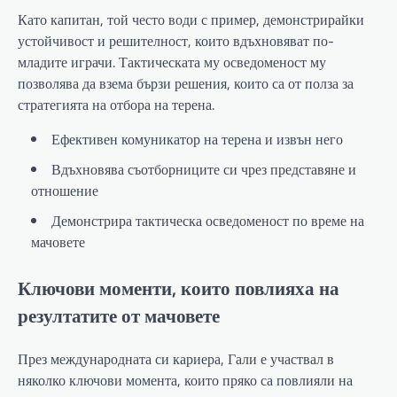
Като капитан, той често води с пример, демонстрирайки
устойчивост и решителност, които вдъхновяват по-
младите играчи. Тактическата му осведоменост му
позволява да взема бързи решения, които са от полза за
стратегията на отбора на терена.
Ефективен комуникатор на терена и извън него
Вдъхновява съотборниците си чрез представяне и
отношение
Демонстрира тактическа осведоменост по време на
мачовете
Ключови моменти, които повлияха на
резултатите от мачовете
През международната си кариера, Гали е участвал в
няколко ключови момента, които пряко са повлияли на