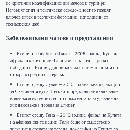
на критични квалификационни мачове и турнири.
Неговият опит и тактическа осведоменост го правят
ключов играч в различни формации, използвани от
треньорския щаб.
Забележителни мачове и представяния
Египет срещу Кот д’Ивоар – 2006 година, Купа на
африканските нации: Гали изигра ключова роля в
победата на Египет, допринасяйки за доминацията на
отбора в средата на терена.
Египет срещу Судан – 2010 година, квалификации
за Световната купа: Неговото представяне включваше
ключова асистенция, която помогна за осигуряване на
жизненоважна победа за Египет.
Египет срещу Гана – 2010 година, финал на Купата
на африканските нации: Гали беше от съществено
значение в средата на терена, помагайки на Египет да