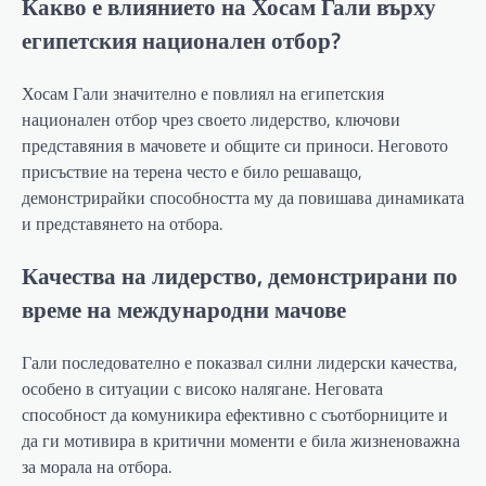
Какво е влиянието на Хосам Гали върху
египетския национален отбор?
Хосам Гали значително е повлиял на египетския
национален отбор чрез своето лидерство, ключови
представяния в мачовете и общите си приноси. Неговото
присъствие на терена често е било решаващо,
демонстрирайки способността му да повишава динамиката
и представянето на отбора.
Качества на лидерство, демонстрирани по
време на международни мачове
Гали последователно е показвал силни лидерски качества,
особено в ситуации с високо налягане. Неговата
способност да комуникира ефективно с съотборниците и
да ги мотивира в критични моменти е била жизненоважна
за морала на отбора.