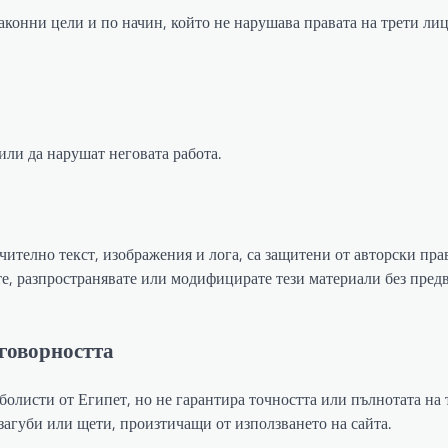
законни цели и по начин, който не нарушава правата на трети лиц
или да нарушат неговата работа.
телно текст, изображения и лога, са защитени от авторски пра
те, разпространявате или модифицирате тези материали без пред
тговорността
олисти от Египет, но не гарантира точността или пълнотата на 
загуби или щети, произтичащи от използването на сайта.