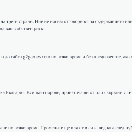
на трети страни. Ние не носим отговорност за съдържанието ил
 на ваш собствен риск.
а до сайта g2games.com по всяко време и без предизвестие, ако 
ика България. Всички спорове, произтичащи от или свързани с те
ване по всяко време. Промените ще влязат в сила веднага след п