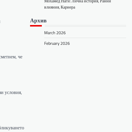
Мохамед Наги: Лична история, Ранни
влияния, Кариера
Архив
и
March 2026
February 2026
сметнем, че
зи условия,
убликуването