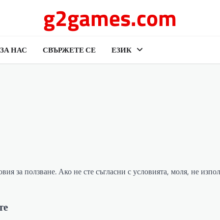
g2games.com
ЗА НАС
СВЪРЖЕТЕ СЕ
ЕЗИК
вия за ползване. Ако не сте съгласни с условията, моля, не изпо
те