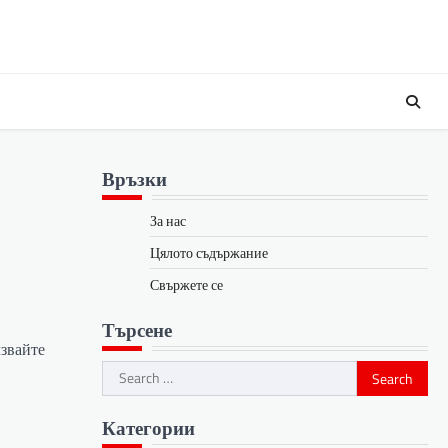
Връзки
За нас
Цялото съдържание
Свържете се
Търсене
лзвайте
Search
for:
Категории