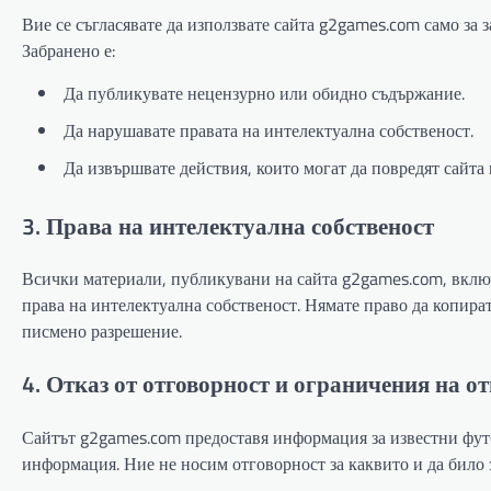
Вие се съгласявате да използвате сайта g2games.com само за 
Забранено е:
Да публикувате нецензурно или обидно съдържание.
Да нарушавате правата на интелектуална собственост.
Да извършвате действия, които могат да повредят сайта 
3. Права на интелектуална собственост
Всички материали, публикувани на сайта g2games.com, включи
права на интелектуална собственост. Нямате право да копира
писмено разрешение.
4. Отказ от отговорност и ограничения на о
Сайтът g2games.com предоставя информация за известни футб
информация. Ние не носим отговорност за каквито и да било 