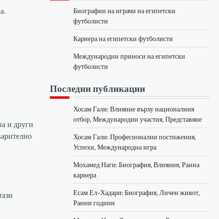
а.
Биографии на играчи на египетски
футболисти
Кариера на египетски футболисти
Международни приноси на египетски
футболисти
Последни публикации
Хосам Гали: Влияние върху националния
отбор, Международни участия, Представяне
ва и други
варително
Хосам Гали: Професионални постижения,
Успехи, Международна игра
Мохамед Наги: Биография, Влияния, Ранна
кариера
Есам Ел-Хадари: Биография, Личен живот,
тази
Ранни години