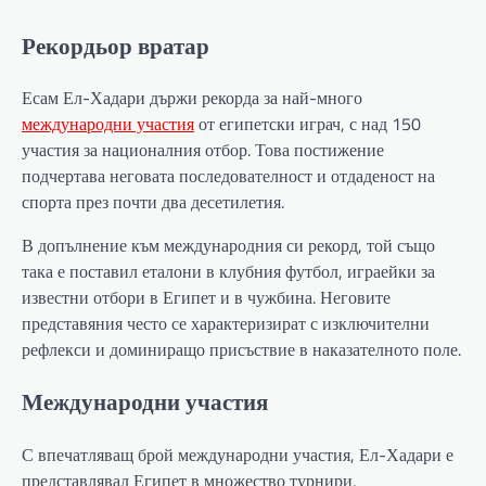
Рекордьор вратар
Есам Ел-Хадари държи рекорда за най-много
международни участия
от египетски играч, с над 150
участия за националния отбор. Това постижение
подчертава неговата последователност и отдаденост на
спорта през почти два десетилетия.
В допълнение към международния си рекорд, той също
така е поставил еталони в клубния футбол, играейки за
известни отбори в Египет и в чужбина. Неговите
представяния често се характеризират с изключителни
рефлекси и доминиращо присъствие в наказателното поле.
Международни участия
С впечатляващ брой международни участия, Ел-Хадари е
представлявал Египет в множество турнири,