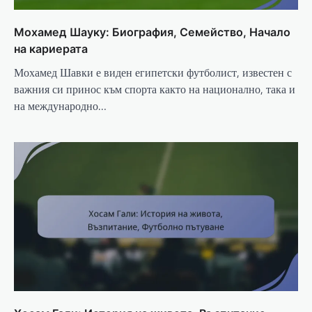
Мохамед Шаукy: Биография, Семейство, Начало
на кариерата
Мохамед Шавки е виден египетски футболист, известен с
важния си принос към спорта както на национално, така и
на международно…