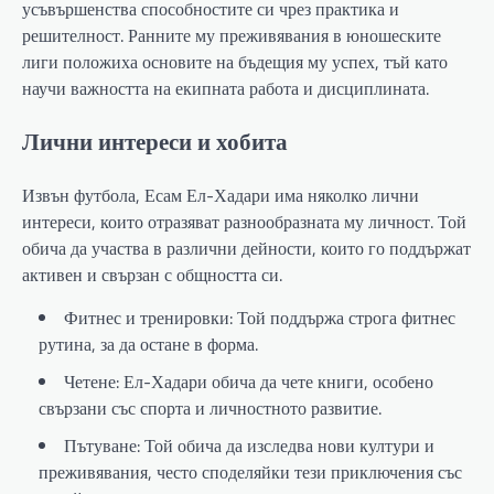
усъвършенства способностите си чрез практика и
решителност. Ранните му преживявания в юношеските
лиги положиха основите на бъдещия му успех, тъй като
научи важността на екипната работа и дисциплината.
Лични интереси и хобита
Извън футбола, Есам Ел-Хадари има няколко лични
интереси, които отразяват разнообразната му личност. Той
обича да участва в различни дейности, които го поддържат
активен и свързан с общността си.
Фитнес и тренировки: Той поддържа строга фитнес
рутина, за да остане в форма.
Четене: Ел-Хадари обича да чете книги, особено
свързани със спорта и личностното развитие.
Пътуване: Той обича да изследва нови култури и
преживявания, често споделяйки тези приключения със