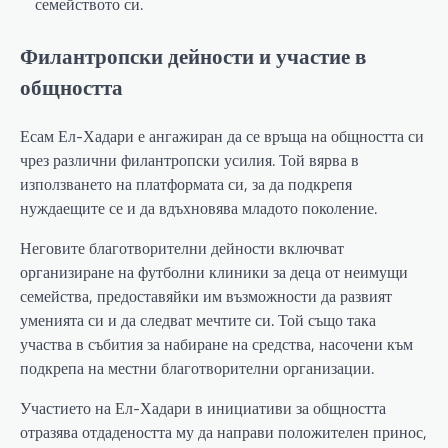
семейството си.
Филантропски дейности и участие в
общността
Есам Ел-Хадари е ангажиран да се връща на общността си
чрез различни филантропски усилия. Той вярва в
използването на платформата си, за да подкрепя
нуждаещите се и да вдъхновява младото поколение.
Неговите благотворителни дейности включват
организиране на футболни клиники за деца от неимущи
семейства, предоставяйки им възможности да развият
уменията си и да следват мечтите си. Той също така
участва в събития за набиране на средства, насочени към
подкрепа на местни благотворителни организации.
Участието на Ел-Хадари в инициативи за общността
отразява отдадеността му да направи положителен принос,