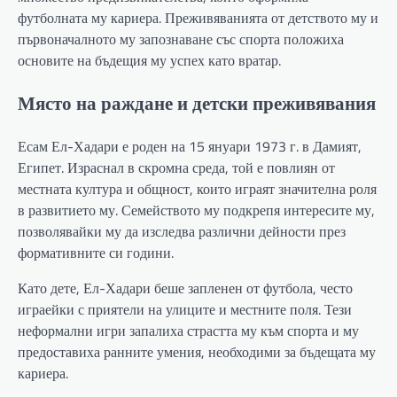
футболната му кариера. Преживяванията от детството му и
първоначалното му запознаване със спорта положиха
основите на бъдещия му успех като вратар.
Място на раждане и детски преживявания
Есам Ел-Хадари е роден на 15 януари 1973 г. в Дамият,
Египет. Израснал в скромна среда, той е повлиян от
местната култура и общност, които играят значителна роля
в развитието му. Семейството му подкрепя интересите му,
позволявайки му да изследва различни дейности през
формативните си години.
Като дете, Ел-Хадари беше запленен от футбола, често
играейки с приятели на улиците и местните поля. Тези
неформални игри запалиха страстта му към спорта и му
предоставиха ранните умения, необходими за бъдещата му
кариера.