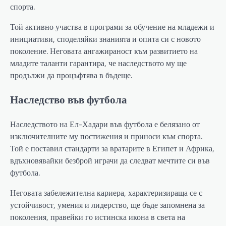
спорта.
Той активно участва в програми за обучение на младежи и
инициативи, споделяйки знанията и опита си с новото
поколение. Неговата ангажираност към развитието на
младите таланти гарантира, че наследството му ще
продължи да процъфтява в бъдеще.
Наследство във футбола
Наследството на Ел-Хадари във футбола е белязано от
изключителните му постижения и приноси към спорта.
Той е поставил стандарти за вратарите в Египет и Африка,
вдъхновявайки безброй играчи да следват мечтите си във
футбола.
Неговата забележителна кариера, характеризираща се с
устойчивост, умения и лидерство, ще бъде запомнена за
поколения, правейки го истинска икона в света на