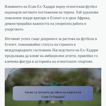
Влиянието на Есам Ел-Хадари върху египетския футбол
надхвърля неговите постижения на терена. Той вдъхнови
поколение млади вратари в Египет и в цяла Африка,
демонстрирайки важността на упоритата работа и
упорството.
Неговият успех също допринесе за растежа на футбола в
Египет, повишавайки статуса на страната в
международните състезания. Наследството на Ел-Хадари
продължава да влияе на амбициозни атлети, правейки го
ключова фигура в историята на египетските спортове.