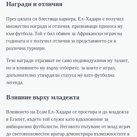
Награди и отличия
През цялата си блестяща кариера, Ел-Хадари е получил
множество награди и отличия, признаващи приноса му
към футбола. Той е бил обявен за Африкански играч на
годината и е получил отличия за представянето си в
различни турнири.
Тези награди отразяват не само индивидуалния му талант,
но и влиянието му върху отборите, за които е играл,
допълнително утвърдили статуса му като футболна
легенда.
Влияние върху младежта
Влиянието на Есам Ел-Хадари се простира и до младежта
в Египет, където той служи като вдъхновение за
амбициозни футболисти. Неговото пътуване от млад играч
до световноизвестен вратар демонстрира възможностите в