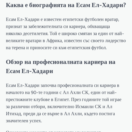
Каква е биографията на Есам Ел-Хадари?
Есам Ел-Хадари е известен египетски футболен вратар,
признат за забележителната си кариера, обхващаща
няколко десетилетия. Той е широко смятан за един от най-
великите вратари в Африка, известен със своето лидерство
на терена и приносите си към египетския футбол.
Обзор на професионалната кариера на
Есам Ел-Хадари
Есам Ел-Хадари започва професионалната си кариера в
началото на 90-те години с Ал Ахли СК, един от най-
престижните клубове в Египет. През годините той играе
за различни отбори, включително Исмаили СК и Ал
Итихад, преди да се върне в Ал Ахли, където постига
значителен успех.