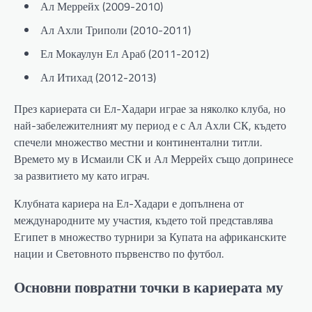
Ал Меррейх (2009-2010)
Ал Ахли Триполи (2010-2011)
Ел Мокаулун Ел Араб (2011-2012)
Ал Итихад (2012-2013)
През кариерата си Ел-Хадари играе за няколко клуба, но
най-забележителният му период е с Ал Ахли СК, където
спечели множество местни и континентални титли.
Времето му в Исмаили СК и Ал Меррейх също допринесе
за развитието му като играч.
Клубната кариера на Ел-Хадари е допълнена от
международните му участия, където той представлява
Египет в множество турнири за Купата на африканските
нации и Световното първенство по футбол.
Основни повратни точки в кариерата му