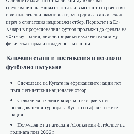
Основните моменти от кариерата му включват
спечелването на множество титли в местното първенство
и континентални шампионати, утвърдил се като ключов
играч в египетския национален отбор. Периодът на Ел-
Хадари в професионалния футбол продължи до средата на
40-те му години, демонстрирайки изключителната му
физическа форма и отдаденост на спорта.
Ключови етапи и постижения в неговото
футболно пътуване
Спечелване на Купата на африканските нации пет
пъти с египетския национален отбор.
Ставане на първия вратар, който играе в пет
последователни турнира за Купата на африканските
нации.
Получаване на наградата Африкански футболист на
годината през 2006 г.