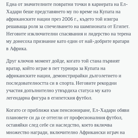
Една от значителните повратни точки в кариерата на Ел-
Хадари беше представянето му по време на Купата на
африканските нации през 2006 г., където той изигра
решаваща роля за спечелването на шампионата от Египет.
Неговите изключителни спасявания и лидерство на терена
му донесоха признание като един от най-добрите вратари
в Африка.
Друг ключов момент дойде, когато той стана първият
вратар, който играе в пет турнира за Купата на
африканските нации, демонстрирайки дълголетието и
последователността си в спорта. Неговите рекордни
участия допълнително утвърдиха статуса му като
легендарна фигура в египетския футбол.
Когато се приближи към пенсиониране, Ел-Хадари обяви
плановете си да се оттегли от професионалния футбол,
оставяйки след себе си наследство, което включва
множество награди, включително Африкански играч на