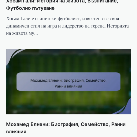
Хосам Гали: История на живота, Възпитание,
Футболно пътуване
Хосам Гали е египетски футболист, известен със своя
динамичен стил на игра и лидерство на терена. Историята
на живота му…
Мохамед Елнени: Биография, Семейство, Ранни
влияния