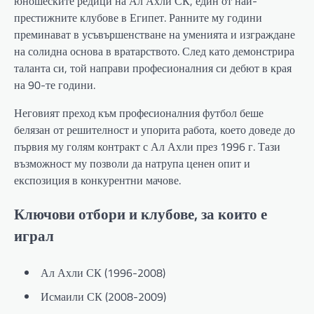
юношеските редици на Ал Ахли СК, един от най-
престижните клубове в Египет. Ранните му години
преминават в усъвършенстване на уменията и изграждане
на солидна основа в вратарството. След като демонстрира
таланта си, той направи професионалния си дебют в края
на 90-те години.
Неговият преход към професионалния футбол беше
белязан от решителност и упорита работа, което доведе до
първия му голям контракт с Ал Ахли през 1996 г. Тази
възможност му позволи да натрупа ценен опит и
експозиция в конкурентни мачове.
Ключови отбори и клубове, за които е
играл
Ал Ахли СК (1996-2008)
Исмаили СК (2008-2009)