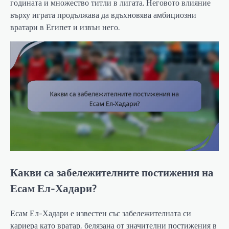
годината и множество титли в лигата. Неговото влияние
върху играта продължава да вдъхновява амбициозни
вратари в Египет и извън него.
Какви са забележителните постижения на
Есам Ел-Хадари?
Есам Ел-Хадари е известен със забележителната си
кариера като вратар, белязана от значителни постижения в