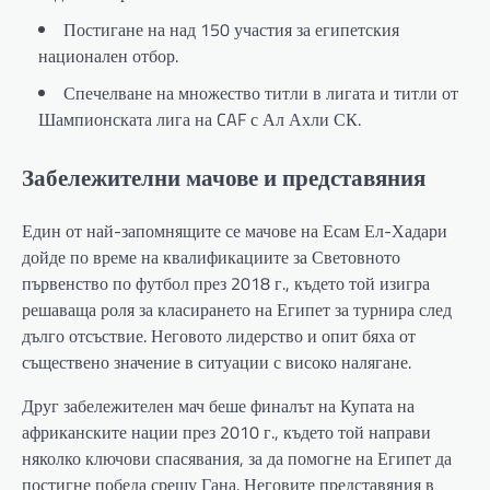
Постигане на над 150 участия за египетския
национален отбор.
Спечелване на множество титли в лигата и титли от
Шампионската лига на CAF с Ал Ахли СК.
Забележителни мачове и представяния
Един от най-запомнящите се мачове на Есам Ел-Хадари
дойде по време на квалификациите за Световното
първенство по футбол през 2018 г., където той изигра
решаваща роля за класирането на Египет за турнира след
дълго отсъствие. Неговото лидерство и опит бяха от
съществено значение в ситуации с високо налягане.
Друг забележителен мач беше финалът на Купата на
африканските нации през 2010 г., където той направи
няколко ключови спасявания, за да помогне на Египет да
постигне победа срещу Гана. Неговите представяния в