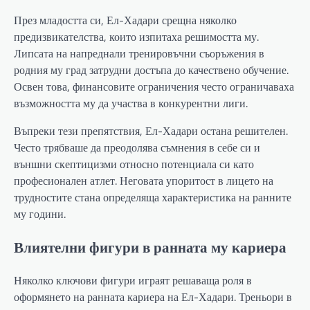
През младостта си, Ел-Хадари срещна няколко
предизвикателства, които изпитаха решимостта му.
Липсата на напреднали тренировъчни съоръжения в
родния му град затрудни достъпа до качествено обучение.
Освен това, финансовите ограничения често ограничаваха
възможността му да участва в конкурентни лиги.
Въпреки тези препятствия, Ел-Хадари остана решителен.
Често трябваше да преодолява съмнения в себе си и
външни скептицизми относно потенциала си като
професионален атлет. Неговата упоритост в лицето на
трудностите стана определяща характеристика на ранните
му години.
Влиятелни фигури в ранната му кариера
Няколко ключови фигури играят решаваща роля в
оформянето на ранната кариера на Ел-Хадари. Треньори в