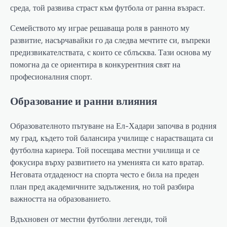
среда, той развива страст към футбола от ранна възраст.
Семейството му играе решаваща роля в ранното му
развитие, насърчавайки го да следва мечтите си, въпреки
предизвикателствата, с които се сблъсква. Тази основа му
помогна да се ориентира в конкурентния свят на
професионалния спорт.
Образование и ранни влияния
Образователното пътуване на Ел-Хадари започва в родния
му град, където той балансира училище с нарастващата си
футболна кариера. Той посещава местни училища и се
фокусира върху развитието на уменията си като вратар.
Неговата отдаденост на спорта често е била на преден
план пред академичните задължения, но той разбира
важността на образованието.
Вдъхновен от местни футболни легенди, той