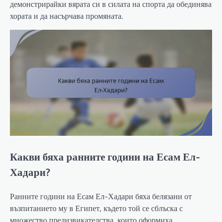
демонстрирайки вярата си в силата на спорта да обединява
хората и да насърчава промяната.
Какви бяха ранните години на Есам Ел-
Хадари?
Ранните години на Есам Ел-Хадари бяха белязани от
възпитанието му в Египет, където той се сблъска с
множество предизвикателства, които оформиха