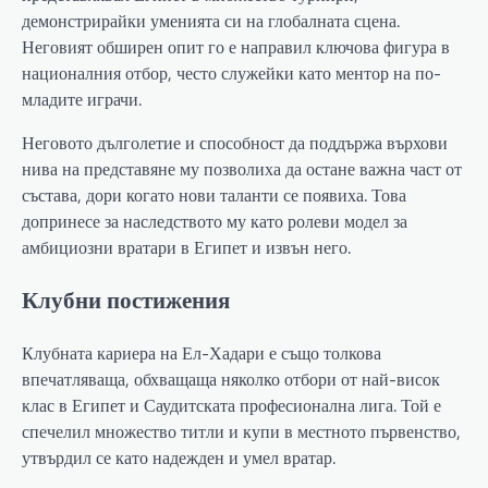
демонстрирайки уменията си на глобалната сцена.
Неговият обширен опит го е направил ключова фигура в
националния отбор, често служейки като ментор на по-
младите играчи.
Неговото дълголетие и способност да поддържа върхови
нива на представяне му позволиха да остане важна част от
състава, дори когато нови таланти се появиха. Това
допринесе за наследството му като ролеви модел за
амбициозни вратари в Египет и извън него.
Клубни постижения
Клубната кариера на Ел-Хадари е също толкова
впечатляваща, обхващаща няколко отбори от най-висок
клас в Египет и Саудитската професионална лига. Той е
спечелил множество титли и купи в местното първенство,
утвърдил се като надежден и умел вратар.