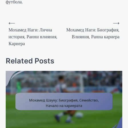
футбола.
Post
⟵
⟶
navigation
Мохамед Наги: Лична
Мохамед Наги: Биография,
история, Ранни влияния,
Влияния, Ранна кариера
Кариера
Related Posts