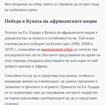
бяха безценни за отбор, който се стремеше да остави следа
на глобалната сцена.
Победи в Купата на африканските нации
Успехът на Ел-Хадари в Купата на африканските нации е
доказателство за таланта и устойчивостта му. Той играе
ключова роля в победите на Египет през 2006, 2008 и
2010 г., помагайки на
националния отбор
да спечели три
последователни титли. Неговите представяния по време на
тези турнири утвърдиха репутацията му като един от най-
добрите вратари в Африка.
Способността му да се представя под натиск, особено в
решаващи мачове на елиминации, му донесе признание и
уважение от феновете и играчите. Приносът на Ел-Хадари
не се ограничава само до спасявания; неговото лидерство
на терена вдъхновява съотборниците му да се представят
отлично.