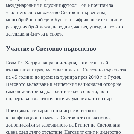
международния и клубния футбол. Той е почитан за
участието си в множество Световни първенства,
многобройни победи в Купата на африканските нации и
рекордния брой международни участия, утвърдил го като
легендарна фигура в спорта.
Участие в Световно първенство
Есам Ел-Хадари направи история, като стана най-
възрастният играч, участвал в мач на Световно първенство
на 45 години по време на турнира през 2018 г. в Русия.
Неговото включване в египетския национален отбор не
само демонстрира дълголетието му в спорта, но и
подчертава изключителните му умения като вратар.
През цялата си кариера той играе в няколко
квалификационни мача за Световното първенство,
допринасяйки за завръщането на Египет на Световната
сцена след дълго отсъствие. Неговият опит и лидерство