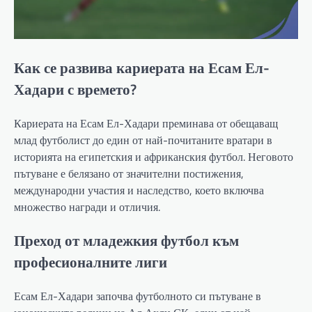
Как се развива кариерата на Есам Ел-
Хадари с времето?
Кариерата на Есам Ел-Хадари преминава от обещаващ
млад футболист до един от най-почитаните вратари в
историята на египетския и африканския футбол. Неговото
пътуване е белязано от значителни постижения,
международни участия и наследство, което включва
множество награди и отличия.
Преход от младежкия футбол към
професионалните лиги
Есам Ел-Хадари започва футболното си пътуване в