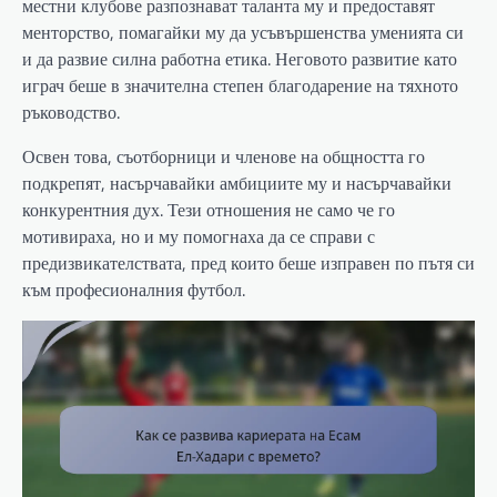
местни клубове разпознават таланта му и предоставят
менторство, помагайки му да усъвършенства уменията си
и да развие силна работна етика. Неговото развитие като
играч беше в значителна степен благодарение на тяхното
ръководство.
Освен това, съотборници и членове на общността го
подкрепят, насърчавайки амбициите му и насърчавайки
конкурентния дух. Тези отношения не само че го
мотивираха, но и му помогнаха да се справи с
предизвикателствата, пред които беше изправен по пътя си
към професионалния футбол.