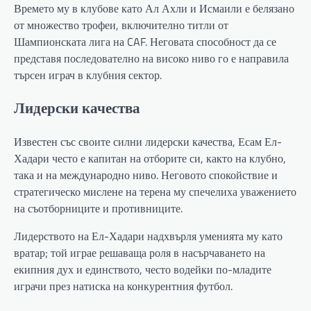
Времето му в клубове като Ал Ахли и Исмаили е белязано
от множество трофеи, включително титли от
Шампионската лига на CAF. Неговата способност да се
представя последователно на високо ниво го е направила
търсен играч в клубния сектор.
Лидерски качества
Известен със своите силни лидерски качества, Есам Ел-
Хадари често е капитан на отборите си, както на клубно,
така и на международно ниво. Неговото спокойствие и
стратегическо мислене на терена му спечелиха уважението
на съотборниците и противниците.
Лидерството на Ел-Хадари надхвърля уменията му като
вратар; той играе решаваща роля в насърчаването на
екипния дух и единството, често водейки по-младите
играчи през натиска на конкурентния футбол.