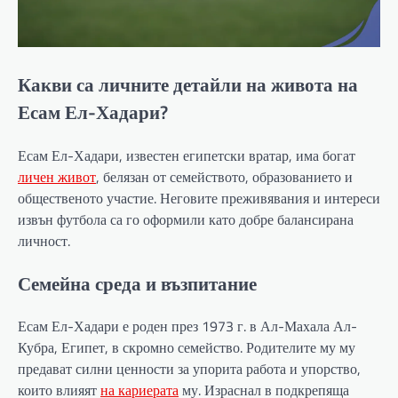
Какви са личните детайли на живота на
Есам Ел-Хадари?
Есам Ел-Хадари, известен египетски вратар, има богат
личен живот
, белязан от семейството, образованието и
общественото участие. Неговите преживявания и интереси
извън футбола са го оформили като добре балансирана
личност.
Семейна среда и възпитание
Есам Ел-Хадари е роден през 1973 г. в Ал-Махала Ал-
Кубра, Египет, в скромно семейство. Родителите му му
предават силни ценности за упорита работа и упорство,
които влияят
на кариерата
му. Израснал в подкрепяща