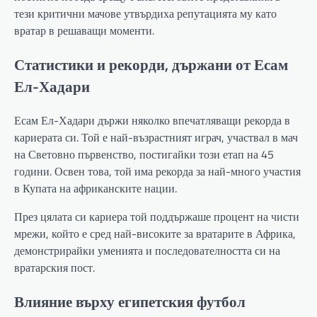
тези критични мачове утвърдиха репутацията му като
вратар в решаващи моменти.
Статистики и рекорди, държани от Есам
Ел-Хадари
Есам Ел-Хадари държи няколко впечатляващи рекорда в
кариерата си. Той е най-възрастният играч, участвал в мач
на Световно първенство, постигайки този етап на 45
години. Освен това, той има рекорда за най-много участия
в Купата на африканските нации.
През цялата си кариера той поддържаше процент на чисти
мрежи, който е сред най-високите за вратарите в Африка,
демонстрирайки уменията и последователността си на
вратарския пост.
Влияние върху египетския футбол