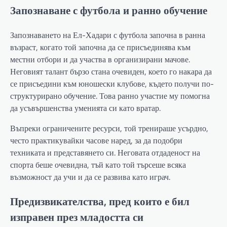
Запознаване с футбола и ранно обучение
Запознаването на Ел-Хадари с футбола започна в ранна
възраст, когато той започна да се присъединява към
местни отбори и да участва в организирани мачове.
Неговият талант бързо стана очевиден, което го накара да
се присъедини към юношески клубове, където получи по-
структурирано обучение. Това ранно участие му помогна
да усъвършенства уменията си като вратар.
Въпреки ограничените ресурси, той тренираше усърдно,
често практикувайки часове наред, за да подобри
техниката и представянето си. Неговата отдаденост на
спорта беше очевидна, тъй като той търсеше всяка
възможност да учи и да се развива като играч.
Предизвикателства, пред които е бил
изправен през младостта си