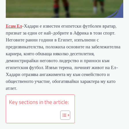
Есам Ел
-Хадари е известен египетски футболен вратар,
признат за един от най-добрите в Африка в този спорт.
Неговите ранни години в Египет, изпълнени с
предизвикателства, положиха основите на забележителна
кариера, която обхваща няколко десетилетия,
демонстрирайки неговото лидерство и приноси към
египетския футбол. Извън терена, личният живот на Ел-
Хадари отразява ангажимента му към семейството и
общественото участие, обогатявайки характера му като
атлет.
Key sections in the article: